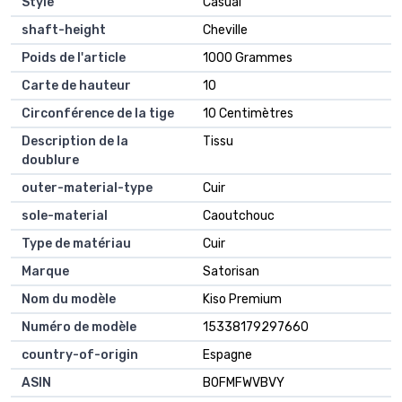
Style
Casual
shaft-height
Cheville
Poids de l'article
1000 Grammes
Carte de hauteur
10
Circonférence de la tige
10 Centimètres
Description de la
Tissu
doublure
outer-material-type
Cuir
sole-material
Caoutchouc
Type de matériau
Cuir
Marque
Satorisan
Nom du modèle
Kiso Premium
Numéro de modèle
15338179297660
country-of-origin
Espagne
ASIN
B0FMFWVBVY