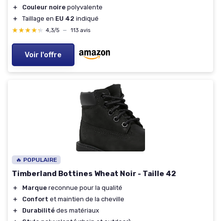
＋
Couleur noire
polyvalente
＋
Taillage en
EU 42
indiqué
★★★★★
★★★★★
4,3/5
—
113 avis
Voir l'offre
🔥 POPULAIRE
Timberland Bottines Wheat Noir - Taille 42
＋
Marque
reconnue pour la qualité
＋
Confort
et maintien de la cheville
＋
Durabilité
des matériaux