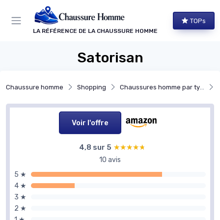
Panneau de gestion des cookies
TOPs
LA RÉFÉRENCE DE LA CHAUSSURE HOMME
Satorisan
Chaussure homme
Shopping
Chaussures homme par type
Voir l'offre
4,8 sur 5
★★★★★
★★★★★
10 avis
5 ★
4 ★
3 ★
2 ★
1 ★