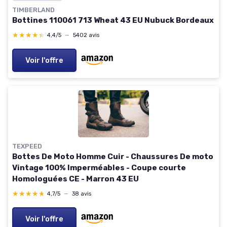
TIMBERLAND
Bottines 110061 713 Wheat 43 EU Nubuck Bordeaux
★★★★★
★★★★★
4,4/5
—
5402 avis
Voir l'offre
TEXPEED
Bottes De Moto Homme Cuir - Chaussures De moto
Vintage 100% Imperméables - Coupe courte
Homologuées CE - Marron 43 EU
★★★★★
★★★★★
4,7/5
—
38 avis
Voir l'offre