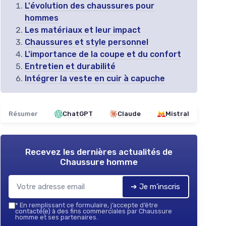
L'évolution des chaussures pour
hommes
Les matériaux et leur impact
Chaussures et style personnel
L'importance de la coupe et du confort
Entretien et durabilité
Intégrer la veste en cuir à capuche
Résumer
ChatGPT
Claude
Mistral
Recevez les dernières actualités de
Chaussure homme
➔ Je m'inscris
*
En remplissant ce formulaire, j’accepte d’être
contacté(e) à des fins commerciales par Chaussure
homme et ses partenaires.