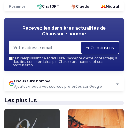
Résumer
ChatGPT
Claude
Mistral
Recevez les dernières actualités de
Chaussure homme
➔ Je m'inscris
*
En remplissant ce formulaire, j’accepte d’être contacté(e) à
des fins commerciales par Chaussure homme et ses
partenaires.
Chaussure homme
Ajoutez-nous à vos sources préférées sur Google
Les plus lus