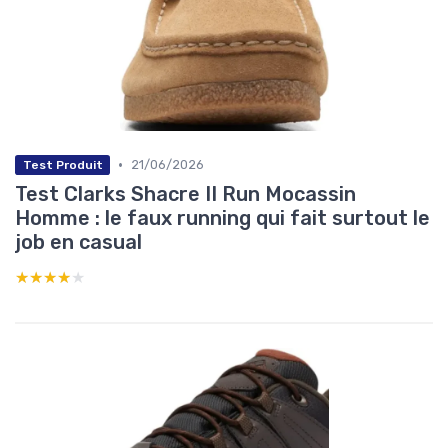
•
21/06/2026
Test Produit
Test Clarks Shacre II Run Mocassin
Homme : le faux running qui fait surtout le
job en casual
★★★★★
★★★★★