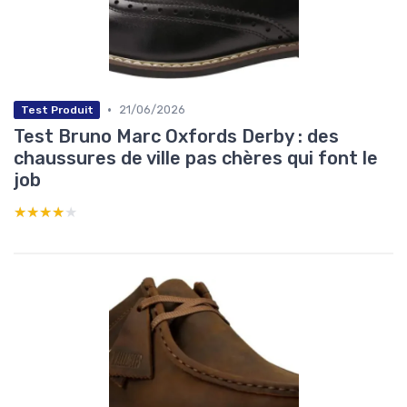
•
21/06/2026
Test Produit
Test Bruno Marc Oxfords Derby : des
chaussures de ville pas chères qui font le
job
★★★★★
★★★★★