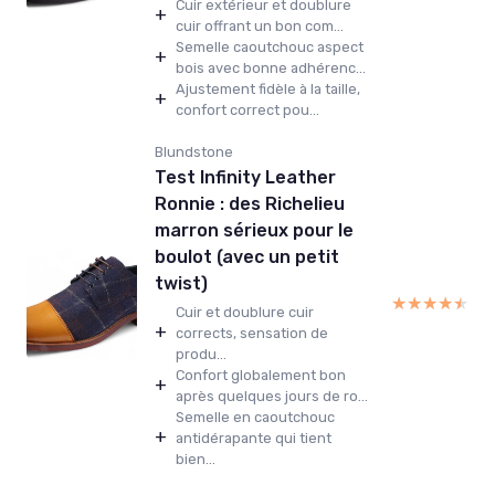
Cuir extérieur et doublure
+
cuir offrant un bon com...
Semelle caoutchouc aspect
+
bois avec bonne adhérenc...
Ajustement fidèle à la taille,
+
confort correct pou...
Blundstone
Test Infinity Leather
Ronnie : des Richelieu
marron sérieux pour le
boulot (avec un petit
twist)
★★★★★
★★★★★
Cuir et doublure cuir
+
corrects, sensation de
produ...
Confort globalement bon
+
après quelques jours de ro...
Semelle en caoutchouc
+
antidérapante qui tient
bien...