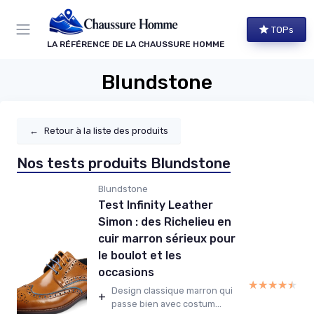
Panneau de gestion des cookies
TOPs
LA RÉFÉRENCE DE LA CHAUSSURE HOMME
Blundstone
←
Retour à la liste des produits
Nos tests produits Blundstone
Blundstone
Test Infinity Leather
Simon : des Richelieu en
cuir marron sérieux pour
le boulot et les
occasions
★★★★★
★★★★★
Design classique marron qui
+
passe bien avec costum...