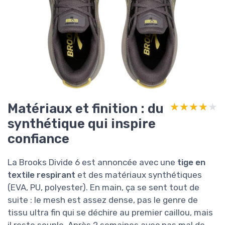
Matériaux et finition : du
★★★★★
★★★★★
synthétique qui inspire
confiance
La Brooks Divide 6 est annoncée avec une
tige en
textile respirant
et des matériaux synthétiques
(EVA, PU, polyester). En main, ça se sent tout de
suite : le mesh est assez dense, pas le genre de
tissu ultra fin qui se déchire au premier caillou, mais
il reste souple. Après 2 semaines avec pas mal de