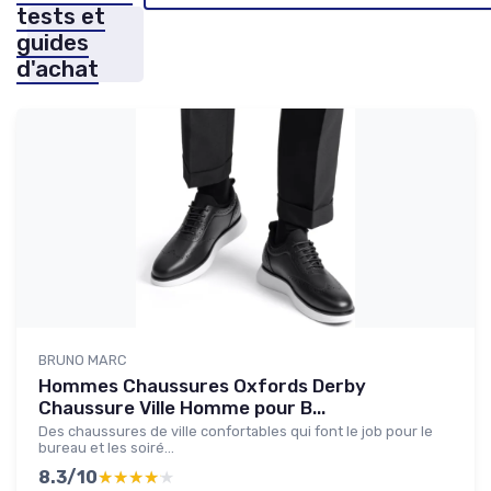
tests et
guides
d'achat
BRUNO MARC
Hommes Chaussures Oxfords Derby
Chaussure Ville Homme pour B...
Des chaussures de ville confortables qui font le job pour le
bureau et les soiré...
8.3/10
★★★★★
★★★★★