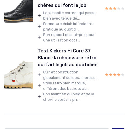
chères qui font le job
★★★★★
★★★★★
Look habillé correct qui passe
+
bien avec tenue de...
Fermeture éclair latérale très
+
pratique au quotidi...
Bon rapport qualité-prix pour
+
une utilisation occa...
Test Kickers Hi Core 37
Blanc : la chaussure rétro
qui fait le job au quotidien
Cuir et construction
+
★★★★★
★★★★★
globalement solides, impressi...
Style rétro bien marqué,
+
différent des baskets cla...
Bon maintien du pied et de la
+
cheville après la ph...