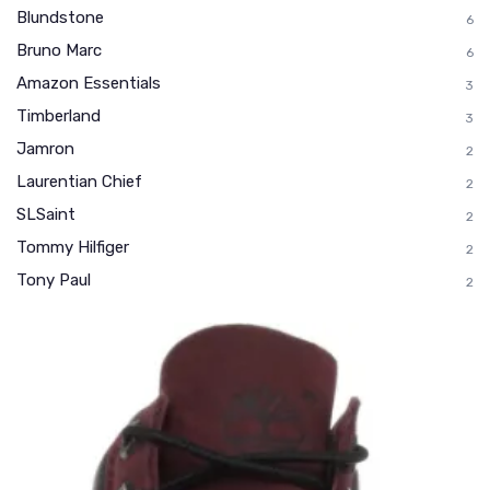
Blundstone
6
Bruno Marc
6
Amazon Essentials
3
Timberland
3
Jamron
2
Laurentian Chief
2
SLSaint
2
Tommy Hilfiger
2
Tony Paul
2