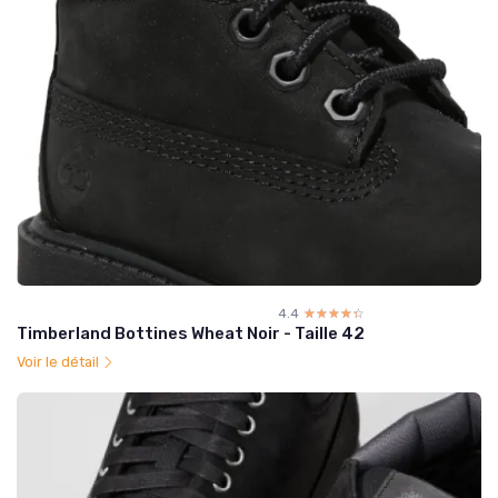
4.4
☆☆☆☆☆
★★★★★
Timberland Bottines Wheat Noir - Taille 42
Voir le détail