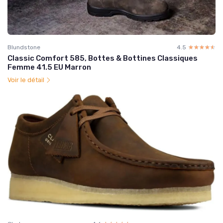
Blundstone
4.5
☆☆☆☆☆
★★★★★
Classic Comfort 585, Bottes & Bottines Classiques
Femme 41.5 EU Marron
Voir le détail