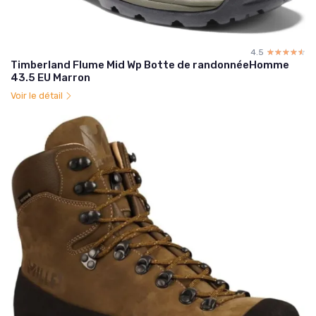
4.5
☆☆☆☆☆
★★★★★
Timberland Flume Mid Wp Botte de randonnéeHomme
43.5 EU Marron
Voir le détail