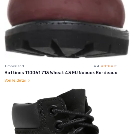
Timberland
4.4
☆☆☆☆☆
★★★★★
Bottines 110061 713 Wheat 43 EU Nubuck Bordeaux
Voir le détail