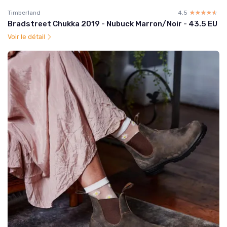
Timberland
4.5
☆☆☆☆☆
★★★★★
Bradstreet Chukka 2019 - Nubuck Marron/Noir - 43.5 EU
Voir le détail