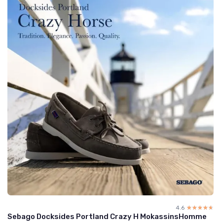
4.6
☆☆☆☆☆
★★★★★
Sebago Docksides Portland Crazy H MokassinsHomme