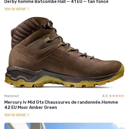
Derby homme Batcombe Hall — 41 EU — tan foncé
Voir le détail
Mammut
4.5
☆☆☆☆☆
★★★★★
Mercury Iv Mid Gtx Chaussures de randonnée.Homme
42 EU Moor Amber Green
Voir le détail