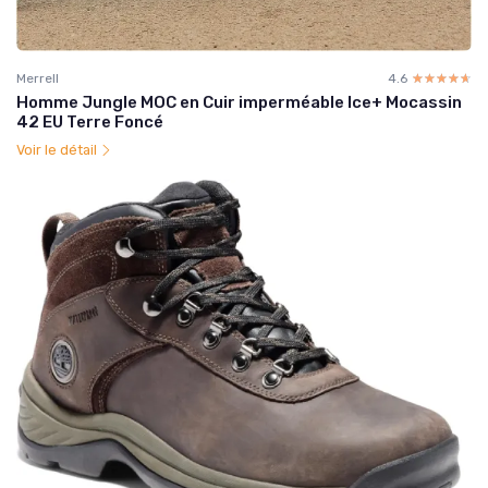
Merrell
4.6
☆☆☆☆☆
★★★★★
Homme Jungle MOC en Cuir imperméable Ice+ Mocassin
42 EU Terre Foncé
Voir le détail