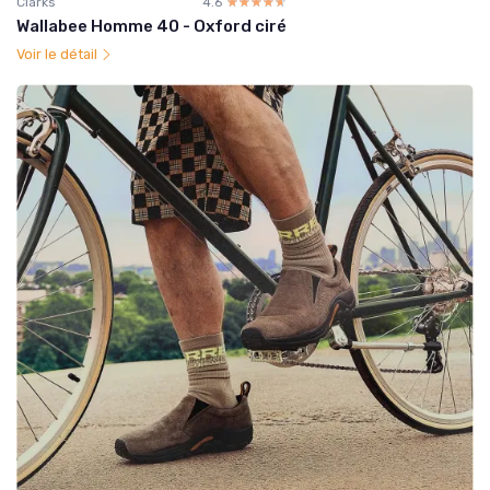
Clarks
4.6
☆☆☆☆☆
★★★★★
Wallabee Homme 40 - Oxford ciré
Voir le détail