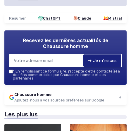
Résumer
ChatGPT
Claude
Mistral
Recevez les dernières actualités de
Chaussure homme
➔ Je m'inscris
*
En remplissant ce formulaire, j’accepte d’être contacté(e) à
des fins commerciales par Chaussure homme et ses
partenaires.
Chaussure homme
Ajoutez-nous à vos sources préférées sur Google
Les plus lus