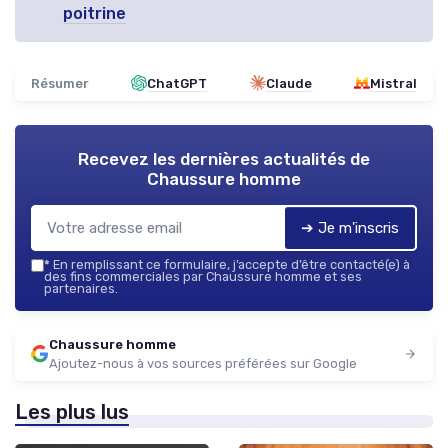
poitrine
Résumer
ChatGPT
Claude
Mistral
Recevez les dernières actualités de
Chaussure homme
➔ Je m'inscris
*
En remplissant ce formulaire, j’accepte d’être contacté(e) à
des fins commerciales par Chaussure homme et ses
partenaires.
Chaussure homme
Ajoutez-nous à vos sources préférées sur Google
Les plus lus