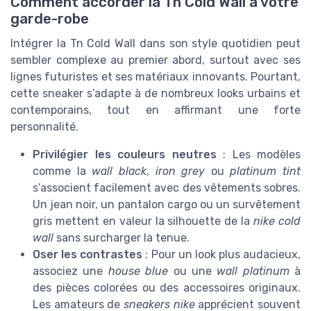
Comment accorder la Tn Cold Wall à votre
garde-robe
Intégrer la Tn Cold Wall dans son style quotidien peut
sembler complexe au premier abord, surtout avec ses
lignes futuristes et ses matériaux innovants. Pourtant,
cette sneaker s’adapte à de nombreux looks urbains et
contemporains, tout en affirmant une forte
personnalité.
Privilégier les couleurs neutres
: Les modèles
comme la
wall black
,
iron grey
ou
platinum tint
s’associent facilement avec des vêtements sobres.
Un jean noir, un pantalon cargo ou un survêtement
gris mettent en valeur la silhouette de la
nike cold
wall
sans surcharger la tenue.
Oser les contrastes
: Pour un look plus audacieux,
associez une
house blue
ou une
wall platinum
à
des pièces colorées ou des accessoires originaux.
Les amateurs de
sneakers nike
apprécient souvent