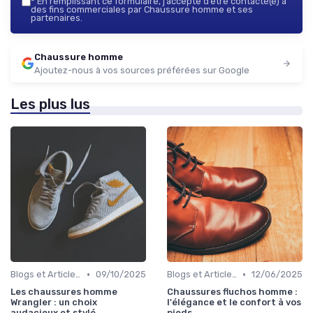
*
En remplissant ce formulaire, j’accepte d’être contacté(e) à
des fins commerciales par Chaussure homme et ses
partenaires.
Chaussure homme
Ajoutez-nous à vos sources préférées sur Google
Les plus lus
•
•
Blogs et Articles de Mode
09/10/2025
Blogs et Articles de Mode
12/06/2025
Les chaussures homme
Chaussures fluchos homme :
Wrangler : un choix
l'élégance et le confort à vos
audacieux et stylé
pieds