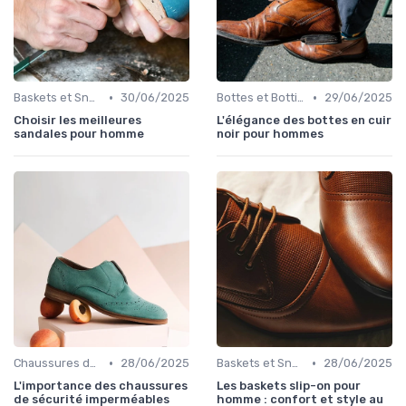
•
•
Baskets et Sneakers
30/06/2025
Bottes et Bottines
29/06/2025
Choisir les meilleures
L'élégance des bottes en cuir
sandales pour homme
noir pour hommes
•
•
Chaussures de Sport
28/06/2025
Baskets et Sneakers
28/06/2025
L'importance des chaussures
Les baskets slip-on pour
de sécurité imperméables
homme : confort et style au