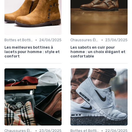
•
•
Bottes et Bottines
24/06/2025
Chaussures Élégantes et de Cérémonie
23/06/2025
Les meilleures bottines à
Les sabots en cuir pour
lacets pour homme : style et
homme : un choix élégant et
confort
confortable
•
•
Chaussures Élégantes et de Cérémonie
23/06/2025
Bottes et Bottines
22/06/2025