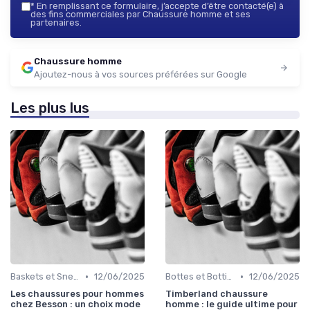
*
En remplissant ce formulaire, j’accepte d’être contacté(e) à
des fins commerciales par Chaussure homme et ses
partenaires.
Chaussure homme
Ajoutez-nous à vos sources préférées sur Google
Les plus lus
•
•
Baskets et Sneakers
12/06/2025
Bottes et Bottines
12/06/2025
Les chaussures pour hommes
Timberland chaussure
chez Besson : un choix mode
homme : le guide ultime pour