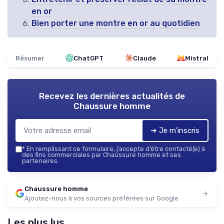
en or
Bien porter une montre en or au quotidien
Résumer
ChatGPT
Claude
Mistral
Recevez les dernières actualités de
Chaussure homme
➔ Je m'inscris
*
En remplissant ce formulaire, j’accepte d’être contacté(e) à
des fins commerciales par Chaussure homme et ses
partenaires.
Chaussure homme
Ajoutez-nous à vos sources préférées sur Google
Les plus lus