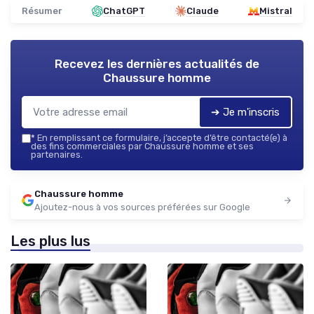
Résumer
ChatGPT
Claude
Mistral
Recevez les dernières actualités de
Chaussure homme
➔ Je m'inscris
*
En remplissant ce formulaire, j’accepte d’être contacté(e) à
des fins commerciales par Chaussure homme et ses
partenaires.
Chaussure homme
Ajoutez-nous à vos sources préférées sur Google
Les plus lus