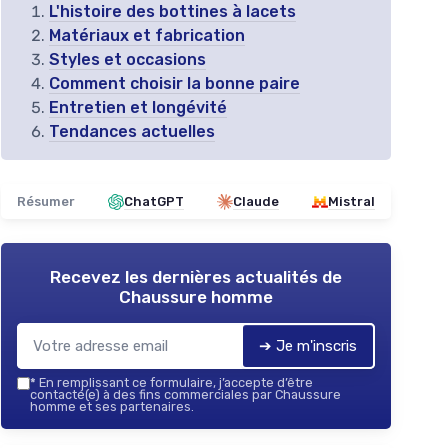
L'histoire des bottines à lacets
Matériaux et fabrication
Styles et occasions
Comment choisir la bonne paire
Entretien et longévité
Tendances actuelles
Résumer
ChatGPT
Claude
Mistral
Recevez les dernières actualités de
Chaussure homme
➔ Je m'inscris
*
En remplissant ce formulaire, j’accepte d’être
contacté(e) à des fins commerciales par Chaussure
homme et ses partenaires.