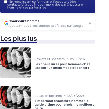
*
En remplissant ce formulaire, j’accepte d’être
contacté(e) à des fins commerciales par Chaussure
homme et ses partenaires.
Chaussure homme
Ajoutez-nous à vos sources préférées sur Google
Les plus lus
•
Baskets et Sneakers
12/06/2025
Les chaussures pour hommes chez
Besson : un choix mode et confort
•
Bottes et Bottines
12/06/2025
Timberland chaussure homme : le
guide ultime pour choisir la meilleure
paire