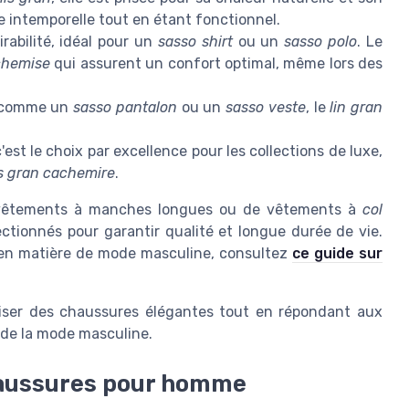
 intemporelle tout en étant fonctionnel.
rabilité, idéal pour un
sasso shirt
ou un
sasso polo
. Le
chemise
qui assurent un confort optimal, même lors des
é comme un
sasso pantalon
ou un
sasso veste
, le
lin gran
st le choix par excellence pour les collections de luxe,
s gran cachemire
.
e vêtements à manches longues ou de vêtements à
col
ctionnés pour garantir qualité et longue durée de vie.
s en matière de mode masculine, consultez
ce guide sur
liser des chaussures élégantes tout en répondant aux
 de la mode masculine.
haussures pour homme