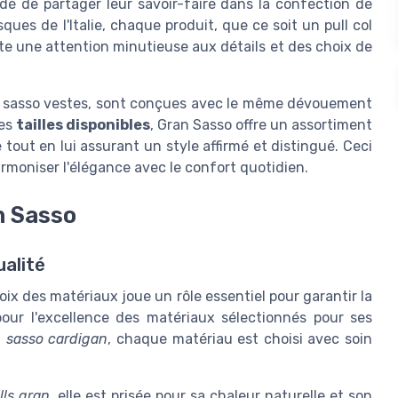
idé de partager leur savoir-faire dans la confection de
ques de l'Italie, chaque produit, que ce soit un pull col
ète une attention minutieuse aux détails et des choix de
u sasso vestes, sont conçues avec le même dévouement
ses
tailles disponibles
, Gran Sasso offre un assortiment
ut en lui assurant un style affirmé et distingué. Ceci
harmoniser l'élégance avec le confort quotidien.
n Sasso
ualité
x des matériaux joue un rôle essentiel pour garantir la
pour l'excellence des matériaux sélectionnés pour ses
n
sasso cardigan
, chaque matériau est choisi avec soin
lls gran
, elle est prisée pour sa chaleur naturelle et son