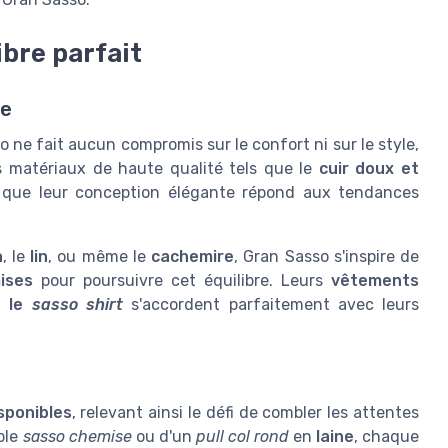
ibre parfait
ue
o ne fait aucun compromis sur le confort ni sur le style,
s matériaux de haute qualité tels que le
cuir doux et
 que leur conception élégante répond aux tendances
n
, le
lin
, ou même le
cachemire
, Gran Sasso s'inspire de
ises
pour poursuivre cet équilibre. Leurs
vêtements
u le
sasso shirt
s'accordent parfaitement avec leurs
isponibles
, relevant ainsi le défi de combler les attentes
mple
sasso chemise
ou d'un
pull col rond
en
laine
, chaque