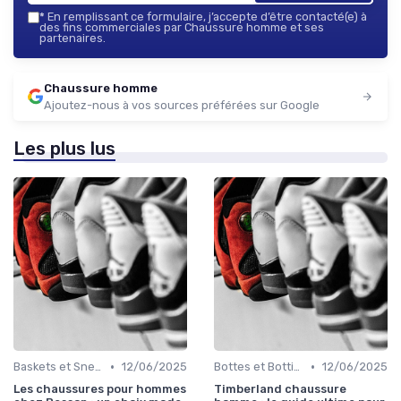
*
En remplissant ce formulaire, j’accepte d’être contacté(e) à
des fins commerciales par Chaussure homme et ses
partenaires.
Chaussure homme
Ajoutez-nous à vos sources préférées sur Google
Les plus lus
•
•
Baskets et Sneakers
12/06/2025
Bottes et Bottines
12/06/2025
Les chaussures pour hommes
Timberland chaussure