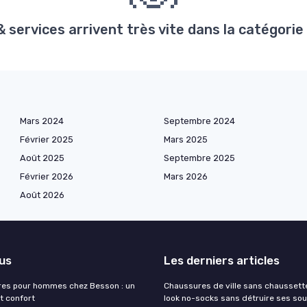
services arrivent très vite dans la catégorie
Mars 2024
Septembre 2024
Février 2025
Mars 2025
Août 2025
Septembre 2025
Février 2026
Mars 2026
Août 2026
lus
Les derniers articles
res pour hommes chez Besson : un
Chaussures de ville sans chaussettes
t confort
look no-socks sans détruire ses sou