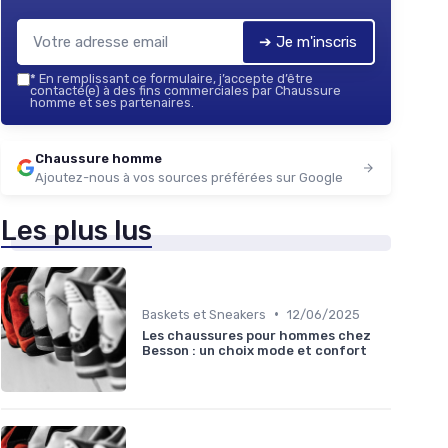
➔ Je m'inscris
*
En remplissant ce formulaire, j’accepte d’être
contacté(e) à des fins commerciales par Chaussure
homme et ses partenaires.
Chaussure homme
Ajoutez-nous à vos sources préférées sur Google
Les plus lus
•
Baskets et Sneakers
12/06/2025
Les chaussures pour hommes chez
Besson : un choix mode et confort