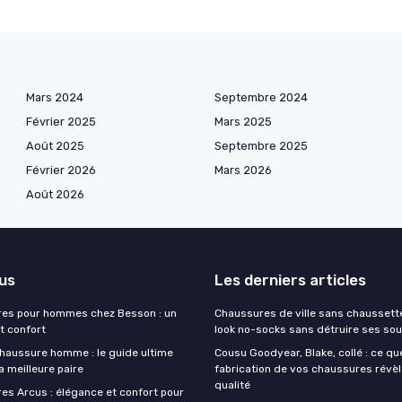
Mars 2024
Septembre 2024
Février 2025
Mars 2025
Août 2025
Septembre 2025
Février 2026
Mars 2026
Août 2026
lus
Les derniers articles
res pour hommes chez Besson : un
Chaussures de ville sans chaussettes
t confort
look no-socks sans détruire ses sou
haussure homme : le guide ultime
Cousu Goodyear, Blake, collé : ce qu
la meilleure paire
fabrication de vos chaussures révèl
qualité
es Arcus : élégance et confort pour