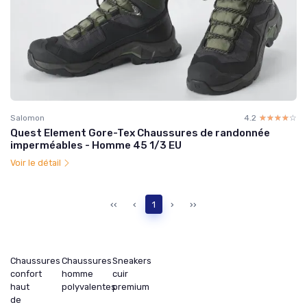
Salomon
4.2
☆☆☆☆☆
★★★★★
Quest Element Gore-Tex Chaussures de randonnée
imperméables - Homme 45 1/3 EU
Voir le détail
‹‹
‹
1
›
››
Chaussures
Chaussures
Sneakers
confort
homme
cuir
haut
polyvalentes
premium
de