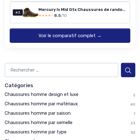
Mercury Iv Mid Gtx Chaussures de randonnée.Homme 42 EU Moor Amber Green
#3
8.5
/10
★★★★★
★★★★★
Voir le comparatif complet →
Catégories
Chaussures homme design et luxe
2
Chaussures homme par matériaux
40
Chaussures homme par saison
7
Chaussures homme par semelle
23
Chaussures homme par type
92