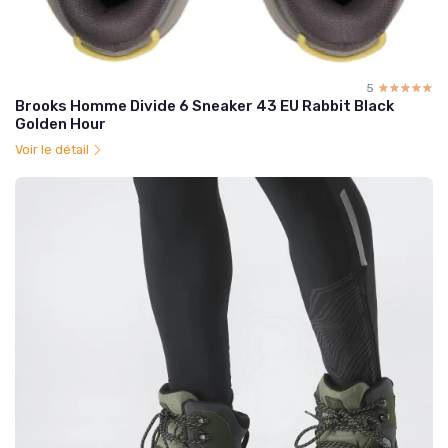
5
☆☆☆☆☆
★★★★★
Brooks Homme Divide 6 Sneaker 43 EU Rabbit Black
Golden Hour
Voir le détail