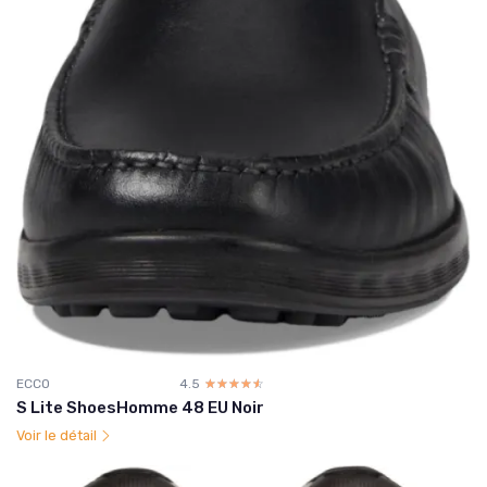
ECCO
4.5
☆☆☆☆☆
★★★★★
S Lite ShoesHomme 48 EU Noir
Voir le détail