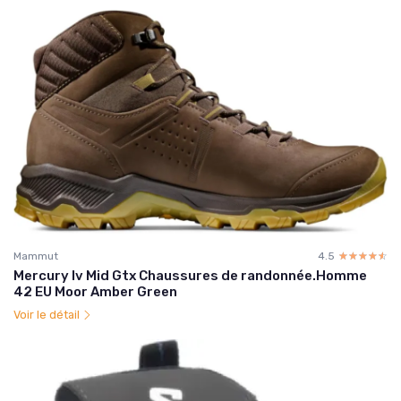
Mammut
4.5
☆☆☆☆☆
★★★★★
Mercury Iv Mid Gtx Chaussures de randonnée.Homme
42 EU Moor Amber Green
Voir le détail