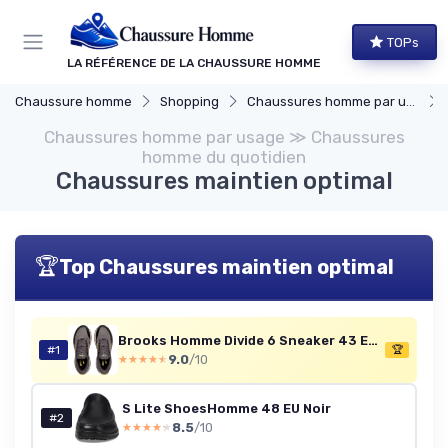
Panneau de gestion des cookies
TOPs
LA RÉFÉRENCE DE LA CHAUSSURE HOMME
Chaussure homme
Shopping
Chaussures homme par usage
Chaussures homme par usage ≫ Chaussures
homme du quotidien
Chaussures maintien optimal
🏆
Top Chaussures maintien optimal
Brooks Homme Divide 6 Sneaker 43 EU Rabbit Black Golden Hour
#1
🏆
9.0
/10
★★★★★
★★★★★
S Lite ShoesHomme 48 EU Noir
#2
8.5
/10
★★★★★
★★★★★