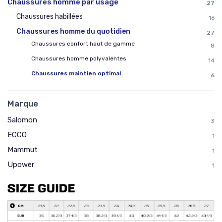
Chaussures homme par usage
27
Chaussures habillées
16
Chaussures homme du quotidien
27
Chaussures confort haut de gamme
8
Chaussures homme polyvalentes
14
Chaussures maintien optimal
6
Marque
Salomon
3
ECCO
1
Mammut
1
Upower
1