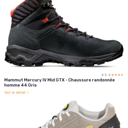
4.5
☆☆☆☆☆
★★★★★
Mammut Mercury IV Mid GTX - Chaussure randonnée
homme 44 Gris
Voir le détail