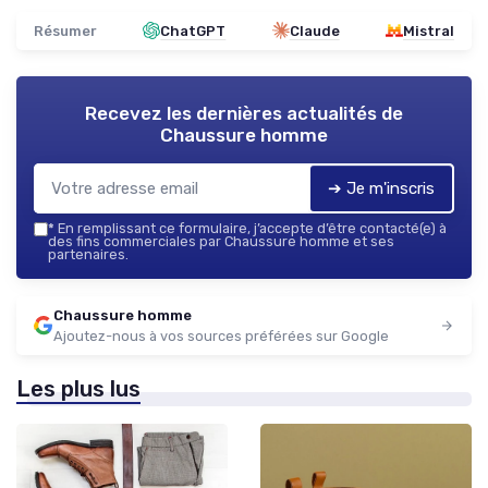
Résumer
ChatGPT
Claude
Mistral
Recevez les dernières actualités de
Chaussure homme
➔ Je m'inscris
*
En remplissant ce formulaire, j’accepte d’être contacté(e) à
des fins commerciales par Chaussure homme et ses
partenaires.
Chaussure homme
Ajoutez-nous à vos sources préférées sur Google
Les plus lus