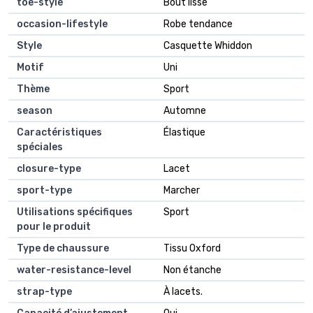
toe-style
Bout lisse
occasion-lifestyle
Robe tendance
Style
Casquette Whiddon
Motif
Uni
Thème
Sport
season
Automne
Caractéristiques
Élastique
spéciales
closure-type
Lacet
sport-type
Marcher
Utilisations spécifiques
Sport
pour le produit
Type de chaussure
Tissu Oxford
water-resistance-level
Non étanche
strap-type
À lacets.