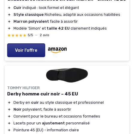
＋
Cuir
indiqué : look formel et élégant
＋
Style classique
Richelieu, adapté aux occasions habillées
＋
Marron polyvalent
facile à assortir
＋
Modèle 'Simon' et
taille 42 EU
clairement indiqués
★★★★★
★★★★★
5/5
—
2 avis
Voir l'offre
TOMMY HILFIGER
Derby homme cuir noir – 45 EU
＋
Derby en
cuir
au style classique et professionnel
＋
Noir
polyvalent, facile à assortir
＋
Convient pour le bureau et occasions formelles
＋
Lacets pour un
ajustement
personnalisé
＋
Pointure 45 (EU) - information claire