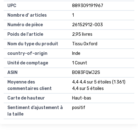
UPC
889309191967
Nombre d' articles
1
Numéro de pièce
26152912-003
Poids de l'article
2,95 livres
Nom du type du produit
Tissu Oxford
country-of-origin
Inde
Unité de comptage
1 Count
ASIN
B083FQWJ2S
Moyenne des
4,4 4,4 sur 5 étoiles (1 361)
commentaires client
4,4 sur 5 étoiles
Carte de hauteur
Haut-bas
Sentiment d’ajustement à
positif
la taille