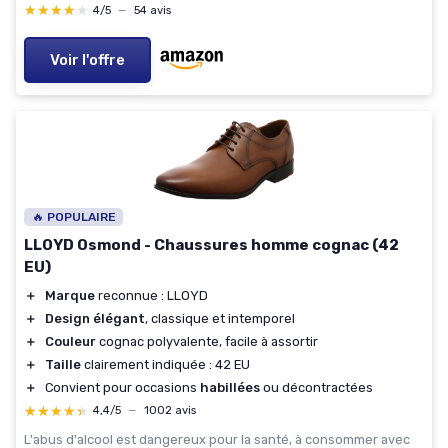
★★★★★
★★★★★
4/5
—
54 avis
Voir l'offre
🔥 POPULAIRE
LLOYD Osmond - Chaussures homme cognac (42
EU)
＋
Marque
reconnue : LLOYD
＋
Design élégant
, classique et intemporel
＋
Couleur
cognac polyvalente, facile à assortir
＋
Taille
clairement indiquée : 42 EU
＋
Convient pour occasions
habillées
ou décontractées
★★★★★
★★★★★
4,4/5
—
1002 avis
L'abus d'alcool est dangereux pour la santé, à consommer avec