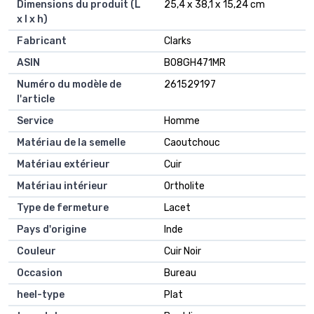
Dimensions du produit (L
25,4 x 38,1 x 15,24 cm
x l x h)
Fabricant
Clarks
ASIN
B08GH471MR
Numéro du modèle de
261529197
l'article
Service
Homme
Matériau de la semelle
Caoutchouc
Matériau extérieur
Cuir
Matériau intérieur
Ortholite
Type de fermeture
Lacet
Pays d'origine
Inde
Couleur
Cuir Noir
Occasion
Bureau
heel-type
Plat