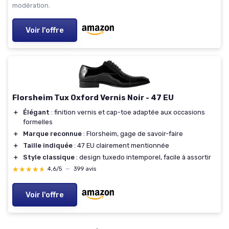
modération.
Voir l'offre
Florsheim Tux Oxford Vernis Noir - 47 EU
＋
Élégant
: finition vernis et cap-toe adaptée aux occasions
formelles
＋
Marque reconnue
: Florsheim, gage de savoir-faire
＋
Taille indiquée
: 47 EU clairement mentionnée
＋
Style classique
: design tuxedo intemporel, facile à assortir
★★★★★
★★★★★
4,6/5
—
399 avis
Voir l'offre