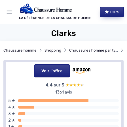
Panneau de gestion des cookies
TOPs
LA RÉFÉRENCE DE LA CHAUSSURE HOMME
Clarks
Chaussure homme
Shopping
Chaussures homme par type
Voir l'offre
4,4 sur 5
★★★★★
★★★★★
1361 avis
5 ★
4 ★
3 ★
2 ★
1 ★