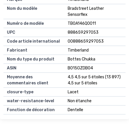
Nom du modèle
Bradstreet Leather
Sensorflex
Numéro de modèle
TB0A146Q0011
UPC
888659297053
Code article international
00888659297053
Fabricant
Timberland
Nom du type du produit
Bottes Chukka
ASIN
B015GZDB04
Moyenne des
4,5 4,5 sur 5 étoiles (13 897)
commentaires client
4,5 sur 5 étoiles
closure-type
Lacet
water-resistance-level
Non étanche
Fonction de décoration
Dentelle