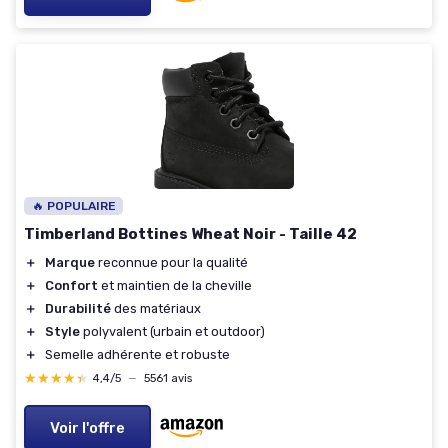
🔥 POPULAIRE
Timberland Bottines Wheat Noir - Taille 42
＋
Marque
reconnue pour la qualité
＋
Confort
et maintien de la cheville
＋
Durabilité
des matériaux
＋
Style
polyvalent (urbain et outdoor)
＋
Semelle adhérente et robuste
★★★★★
★★★★★
4,4/5
—
5561 avis
Voir l'offre