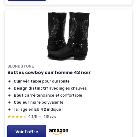
BLUNDSTONE
Bottes cowboy cuir homme 42 noir
＋
Cuir véritable
pour durabilité
＋
Design distinctif
avec aigles chauves
＋
Bout carré
tendance et confortable
＋
Couleur noire
polyvalente
＋
Taillage en
EU 42
indiqué
★★★★★
★★★★★
4,3/5
—
113 avis
Voir l'offre