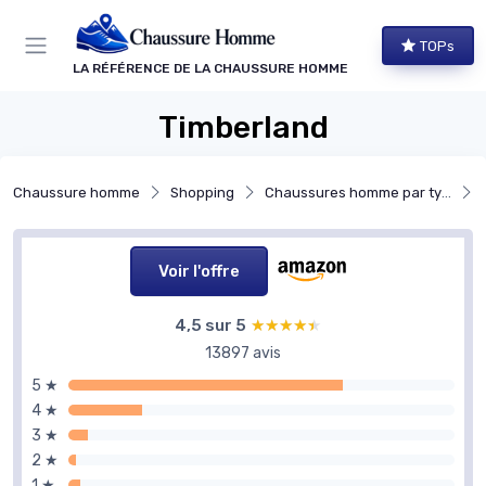
Panneau de gestion des cookies
TOPs
LA RÉFÉRENCE DE LA CHAUSSURE HOMME
Timberland
Chaussure homme
Shopping
Chaussures homme par type
Voir l'offre
4,5 sur 5
★★★★★
★★★★★
13897 avis
5 ★
4 ★
3 ★
2 ★
1 ★