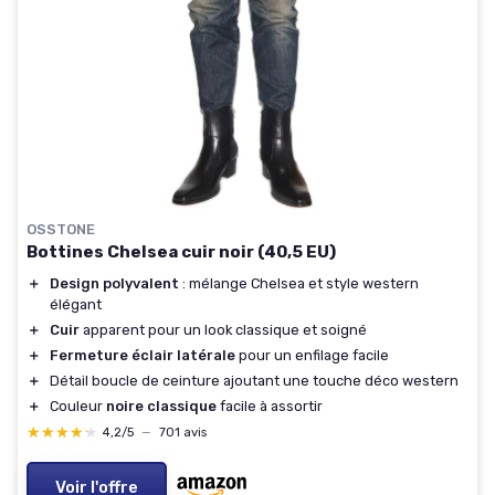
OSSTONE
Bottines Chelsea cuir noir (40,5 EU)
＋
Design polyvalent
: mélange Chelsea et style western
élégant
＋
Cuir
apparent pour un look classique et soigné
＋
Fermeture éclair latérale
pour un enfilage facile
＋
Détail boucle de ceinture ajoutant une touche déco western
＋
Couleur
noire classique
facile à assortir
★★★★★
★★★★★
4,2/5
—
701 avis
Voir l'offre