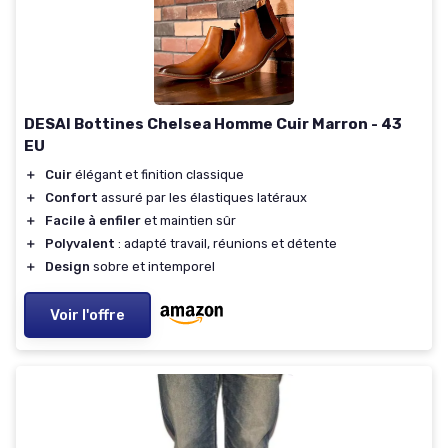
DESAI Bottines Chelsea Homme Cuir Marron - 43
EU
＋
Cuir
élégant et finition classique
＋
Confort
assuré par les élastiques latéraux
＋
Facile à enfiler
et maintien sûr
＋
Polyvalent
: adapté travail, réunions et détente
＋
Design
sobre et intemporel
Voir l'offre