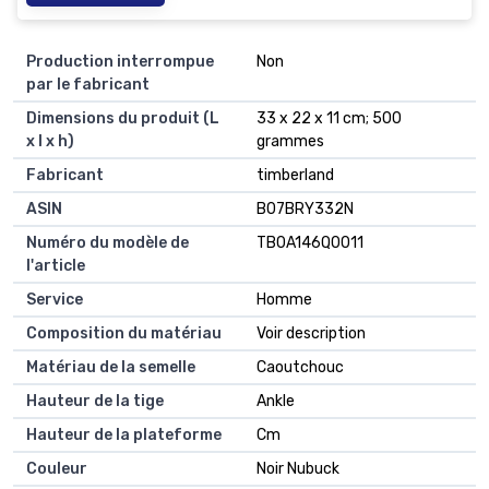
Production interrompue
Non
par le fabricant
Dimensions du produit (L
33 x 22 x 11 cm; 500
x l x h)
grammes
Fabricant
timberland
ASIN
B07BRY332N
Numéro du modèle de
TB0A146Q0011
l'article
Service
Homme
Composition du matériau
Voir description
Matériau de la semelle
Caoutchouc
Hauteur de la tige
Ankle
Hauteur de la plateforme
Cm
Couleur
Noir Nubuck