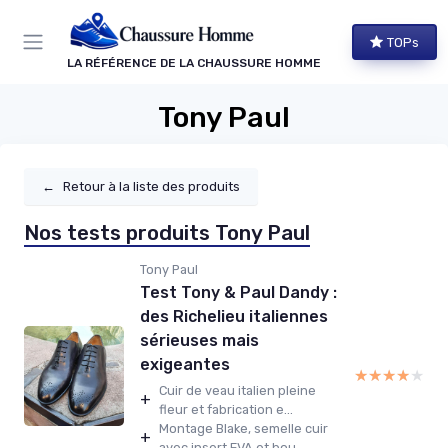
Panneau de gestion des cookies
TOPs
LA RÉFÉRENCE DE LA CHAUSSURE HOMME
Tony Paul
←
Retour à la liste des produits
Nos tests produits Tony Paul
Tony Paul
Test Tony & Paul Dandy :
des Richelieu italiennes
sérieuses mais
exigeantes
★★★★★
★★★★★
Cuir de veau italien pleine
+
fleur et fabrication e...
Montage Blake, semelle cuir
+
avec insert EVA et bou...