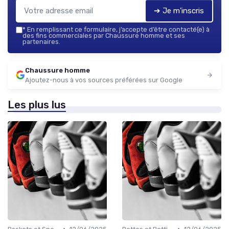
➔ Je m'inscris
*
En remplissant ce formulaire, j’accepte d’être contacté(e) à
des fins commerciales par Chaussure homme et ses
partenaires.
Chaussure homme
Ajoutez-nous à vos sources préférées sur Google
Les plus lus
•
•