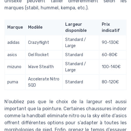
unisexe peuvent tailler différemment selon les
marques (stabil, hummel, kempa, etc.).
Largeur
Prix
Marque
Modèle
disponible
indicatif
Standard /
adidas
Crazyflight
90-130€
Large
asics
Gel Rocket
Standard
60-80€
Standard /
mizuno
Wave Stealth
100-140€
Large
Accelerate Nitro
puma
Standard
80-120€
SQD
N’oubliez pas que le choix de la largeur est aussi
important que la pointure. Certaines chaussures indoor
comme la handball eliminate nitro ou la sky elite d’asics
offrent différentes options pour s’adapter à toutes les
morphologies de pied. Enfin, prenez le temps d’essayer