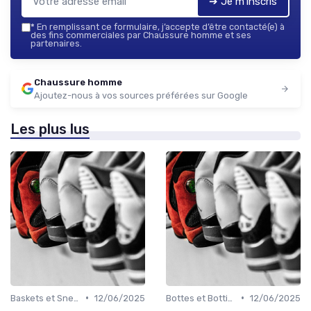
➔ Je m'inscris
*
En remplissant ce formulaire, j’accepte d’être contacté(e) à
des fins commerciales par Chaussure homme et ses
partenaires.
Chaussure homme
Ajoutez-nous à vos sources préférées sur Google
Les plus lus
•
•
Baskets et Sneakers
12/06/2025
Bottes et Bottines
12/06/2025