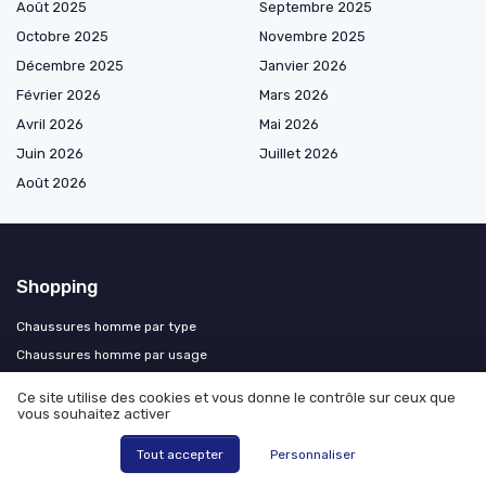
Août 2025
Septembre 2025
Octobre 2025
Novembre 2025
Décembre 2025
Janvier 2026
Février 2026
Mars 2026
Avril 2026
Mai 2026
Juin 2026
Juillet 2026
Août 2026
Shopping
Chaussures homme par type
Chaussures homme par usage
Chaussures homme par matériaux
Ce site utilise des cookies et vous donne le contrôle sur ceux que
Chaussures homme par semelle
vous souhaitez activer
Chaussures homme design et luxe
Tout accepter
Personnaliser
Chaussures homme par saison