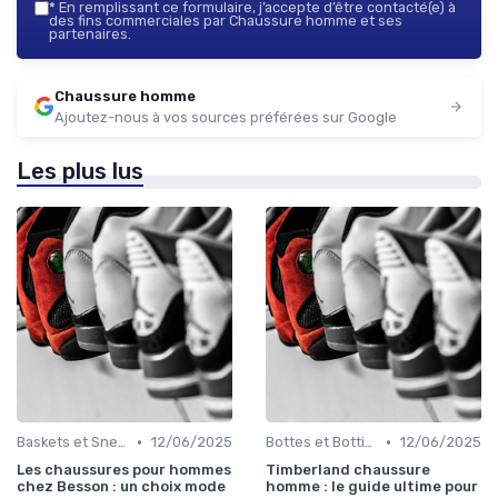
*
En remplissant ce formulaire, j’accepte d’être contacté(e) à
des fins commerciales par Chaussure homme et ses
partenaires.
Chaussure homme
Ajoutez-nous à vos sources préférées sur Google
Les plus lus
•
•
Baskets et Sneakers
12/06/2025
Bottes et Bottines
12/06/2025
Les chaussures pour hommes
Timberland chaussure
chez Besson : un choix mode
homme : le guide ultime pour