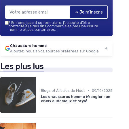
➔ Je m'inscris
*
En remplissant ce formulaire, j’accepte d’être
contacté(e) à des fins commerciales par Chaussure
homme et ses partenaires.
Chaussure homme
Ajoutez-nous à vos sources préférées sur Google
Les plus lus
•
Blogs et Articles de Mode
09/10/2025
Les chaussures homme Wrangler : un
choix audacieux et stylé