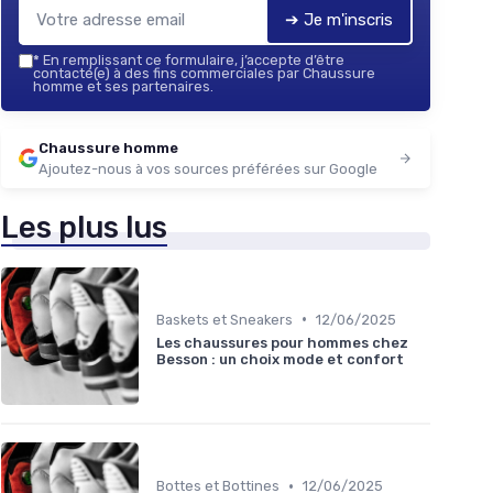
➔ Je m'inscris
*
En remplissant ce formulaire, j’accepte d’être
contacté(e) à des fins commerciales par Chaussure
homme et ses partenaires.
Chaussure homme
Ajoutez-nous à vos sources préférées sur Google
Les plus lus
•
Baskets et Sneakers
12/06/2025
Les chaussures pour hommes chez
Besson : un choix mode et confort
•
Bottes et Bottines
12/06/2025