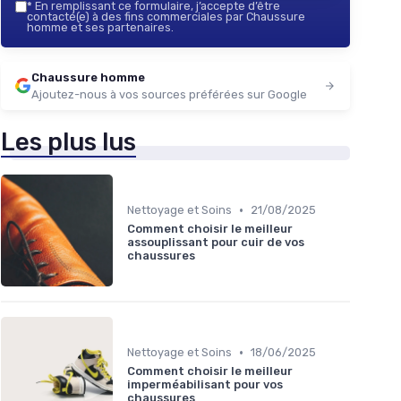
*
En remplissant ce formulaire, j’accepte d’être
contacté(e) à des fins commerciales par Chaussure
homme et ses partenaires.
Chaussure homme
Ajoutez-nous à vos sources préférées sur Google
Les plus lus
•
Nettoyage et Soins
21/08/2025
Comment choisir le meilleur
assouplissant pour cuir de vos
chaussures
•
Nettoyage et Soins
18/06/2025
Comment choisir le meilleur
imperméabilisant pour vos
chaussures