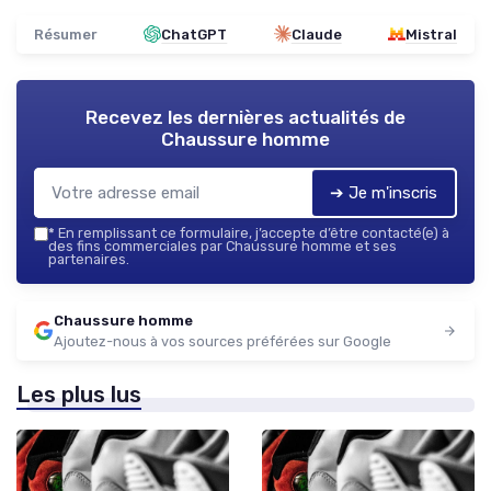
Résumer
ChatGPT
Claude
Mistral
Recevez les dernières actualités de
Chaussure homme
➔ Je m'inscris
*
En remplissant ce formulaire, j’accepte d’être contacté(e) à
des fins commerciales par Chaussure homme et ses
partenaires.
Chaussure homme
Ajoutez-nous à vos sources préférées sur Google
Les plus lus