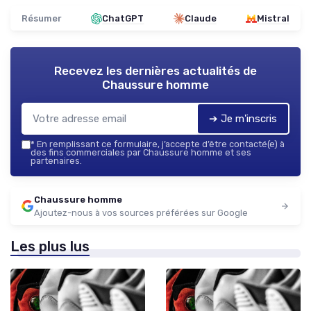
Résumer
ChatGPT
Claude
Mistral
Recevez les dernières actualités de
Chaussure homme
➔ Je m'inscris
*
En remplissant ce formulaire, j’accepte d’être contacté(e) à
des fins commerciales par Chaussure homme et ses
partenaires.
Chaussure homme
Ajoutez-nous à vos sources préférées sur Google
Les plus lus