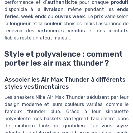
performance et d’
authenticite
pour chaque
produit
disponible à la
livraison
, même pendant les
ends
feries
,
week ends
ou
ouvres week
. Le
prix
varie selon
la
longueur
et la
couleur
choisies, mais l’assurance de
recevoir des
vetements vendus
et des
produits
fiables reste un atout majeur.
Style et polyvalence : comment
porter les air max thunder ?
Associer les Air Max Thunder à différents
styles vestimentaires
Les sneakers Nike Air Max Thunder séduisent par leur
design moderne et leurs couleurs variées, comme le
fameux thunder blue. Grâce à leur silhouette
polyvalente, ces baskets s’intègrent facilement dans
de nombreux looks du quotidien. Que vous soyez
adepte d’un style urbain, sportif ou casual, il est simple