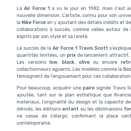
La
Air Force 1
a vu le jour en 1982, mais c’est av
nouvelle dimension. L’artiste, connu pour son univer
la
Nike Force
en y ajoutant des détails inédits et 
collaborations à succès, comme celles autour de
esprits par son style et sa rareté.
Le succès de la
Air Force 1 Travis Scott
s’explique
quantités limitées, un
prix
de lancement attractif,
Les versions
low
,
black
,
olive
ou encore
retr
collectionneurs aguerris. Les modèles comme la
Sco
témoignent de l’engouement pour ces collaboration
Pour beaucoup, acquérir une
paire
signée Travis Sc
ajoutée, tant sur le plan esthétique que financi
matériaux, l’originalité du design et la capacité 
dérivés, les éditions
enfant
ou les déclinaisons
fo
ne cesse de s’élargir, confirmant la place cen
contemporaine.