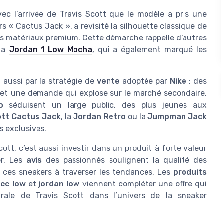
ec l’arrivée de Travis Scott que le modèle a pris une
s « Cactus Jack », a revisité la silhouette classique de
des matériaux premium. Cette démarche rappelle d’autres
 la
Jordan 1 Low Mocha
, qui a également marqué les
 aussi par la stratégie de
vente
adoptée par
Nike
: des
 et une demande qui explose sur le marché secondaire.
o
séduisent un large public, des plus jeunes aux
tt Cactus Jack
, la
Jordan Retro
ou la
Jumpman Jack
s exclusives.
ott, c’est aussi investir dans un produit à forte valeur
er. Les
avis
des passionnés soulignent la qualité des
de ces sneakers à traverser les tendances. Les
produits
rce low
et
jordan low
viennent compléter une offre qui
trale de Travis Scott dans l’univers de la sneaker