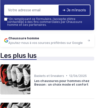
➔ Je m'inscris
*
En remplissant ce formulaire, j’accepte d’être
contacté(e) à des fins commerciales par Chaussure
homme et ses partenaires.
Chaussure homme
Ajoutez-nous à vos sources préférées sur Google
Les plus lus
•
Baskets et Sneakers
12/06/2025
Les chaussures pour hommes chez
Besson : un choix mode et confort