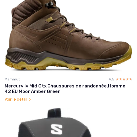
Mammut
4.5
☆☆☆☆☆
★★★★★
Mercury Iv Mid Gtx Chaussures de randonnée.Homme
42 EU Moor Amber Green
Voir le détail