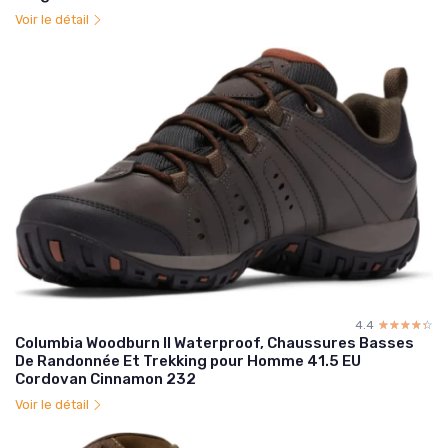
Voir le détail
4.4
☆☆☆☆☆
★★★★★
Columbia Woodburn II Waterproof, Chaussures Basses
De Randonnée Et Trekking pour Homme 41.5 EU
Cordovan Cinnamon 232
Voir le détail