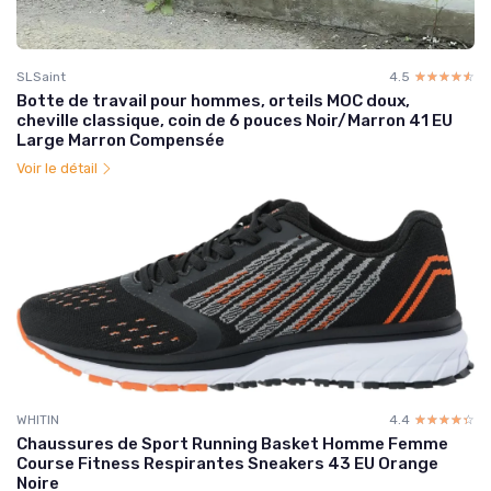
SLSaint
4.5
☆☆☆☆☆
★★★★★
Botte de travail pour hommes, orteils MOC doux,
cheville classique, coin de 6 pouces Noir/Marron 41 EU
Large Marron Compensée
Voir le détail
WHITIN
4.4
☆☆☆☆☆
★★★★★
Chaussures de Sport Running Basket Homme Femme
Course Fitness Respirantes Sneakers 43 EU Orange
Noire