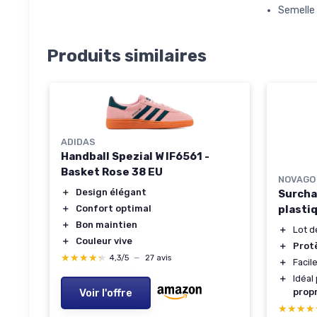
Semelle
Produits similaires
ADIDAS
Handball Spezial W IF6561 -
Basket Rose 38 EU
NOVAGO
＋
Design élégant
Surcha
plasti
＋
Confort optimal
＋
Bon maintien
＋
Lot 
＋
Couleur vive
＋
Prot
★★★★★
★★★★★
4,3/5
—
27 avis
＋
Facile
＋
Idéal
prop
Voir l'offre
★★★★
★★★★