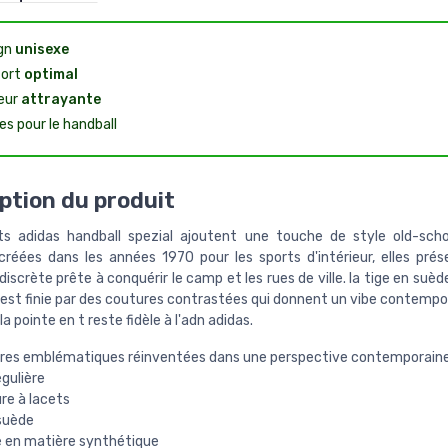
gn
unisexe
ort
optimal
eur
attrayante
es pour le handball
ption du produit
s adidas handball spezial ajoutent une touche de style old-sch
 créées dans les années 1970 pour les sports d'intérieur, elles pré
discrète prête à conquérir le camp et les rues de ville. la tige en suèd
est finie par des coutures contrastées qui donnent un vibe contempor
la pointe en t reste fidèle à l'adn adidas.
res emblématiques réinventées dans une perspective contemporaine
gulière
re à lacets
suède
 en matière synthétique