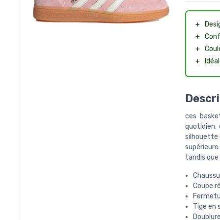
＋
Desi
＋
Conf
＋
Coul
＋
Idéal
Descri
ces basket
quotidien.
silhouette 
supérieure 
tandis que 
Chaussu
Coupe ré
Fermetu
Tige en 
Doublure