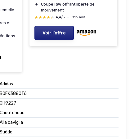
＋
Coupe
low
offrant liberté de
 semelle
mouvement
★★★★★
★★★★★
4,4/5
—
816 avis
hes et
Voir l'offre
finitions
Adidas
B0FK388QT6
JH9227
Caoutchouc
Alla caviglia
Suède