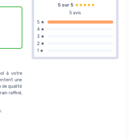
5 sur 5
★★★★★
★★★★★
5 avis
5 ★
4 ★
3 ★
2 ★
1 ★
ool à votre
sentent une
e de qualité
ain raffiné,
.