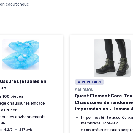
 en caoutchouc
ussures jetables en
🔥 POPULAIRE
que
SALOMON
Quest Element Gore-Tex
de
100 pièces
Chaussures de randonn
ège chaussures
efficace
imperméables - Homme 4
 à utiliser
EU
 pour les environnements
＋
Imperméabilité
assurée par
res
membrane Gore‑Tex
★
★
4,2/5
—
297 avis
＋
Stabilité
et maintien adapt