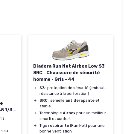
Diadora Run Net Airbox Low S3
SRC - Chaussure de sécurité
homme - Gris - 44
＋
S3
: protection de sécurité (embout,
résistance à la perforation)
＋
SRC
: semelle
antidérapante
et
ée
stable
5 1/3
＋
Technologie
Airbox
pour un meilleur
 la
amorti et confort
＋
Tige
respirante
(Run Net) pour une
és au
bonne ventilation