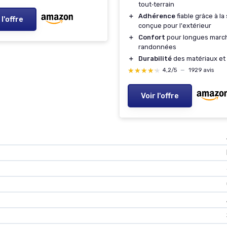
tout‑terrain
＋
Adhérence
fiable grâce à la
 l'offre
conçue pour l'extérieur
＋
Confort
pour longues marc
randonnées
＋
Durabilité
des matériaux et 
★★★★★
★★★★★
4,2/5
—
1929 avis
Voir l'offre