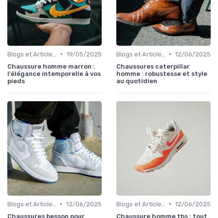
•
•
Blogs et Articles de Mode
19/05/2025
Blogs et Articles de Mode
12/06/2025
Chaussure homme marron :
Chaussures caterpillar
l'élégance intemporelle à vos
homme : robustesse et style
pieds
au quotidien
•
•
Blogs et Articles de Mode
12/06/2025
Blogs et Articles de Mode
12/06/2025
Chaussures besson pour
Chaussure homme tbs : tout