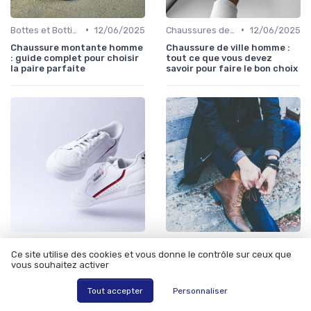
•
•
Bottes et Bottines
12/06/2025
Chaussures de Ville
12/06/2025
Chaussure montante homme
Chaussure de ville homme :
: guide complet pour choisir
tout ce que vous devez
la paire parfaite
savoir pour faire le bon choix
•
•
Bottes et Bottines
10/01/2025
Chaussures Élégantes et de Cérémonie
10/01/2025
Ce site utilise des cookies et vous donne le contrôle sur ceux que
Chaussure moto homme :
Chaussure cuir homme :
vous souhaitez activer
guide complet pour choisir la
l'élégance intemporelle pour
meilleure paire
toutes les occasions
Tout accepter
Personnaliser