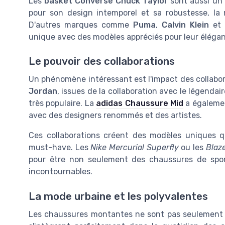
Les
basket Converse Chuck Taylor
sont aussi un
pour son design intemporel et sa robustesse, la 
D'autres marques comme
Puma
,
Calvin Klein
et
unique avec des modèles appréciés pour leur éléganc
Le pouvoir des collaborations
Un phénomène intéressant est l'impact des collabor
Jordan
, issues de la collaboration avec le légenda
très populaire. La
adidas Chaussure Mid
a égalemen
avec des designers renommés et des artistes.
Ces collaborations créent des modèles uniques qu
must-have. Les
Nike Mercurial Superfly
ou les
Blaz
pour être non seulement des chaussures de spo
incontournables.
La mode urbaine et les polyvalentes
Les chaussures montantes ne sont pas seulement 