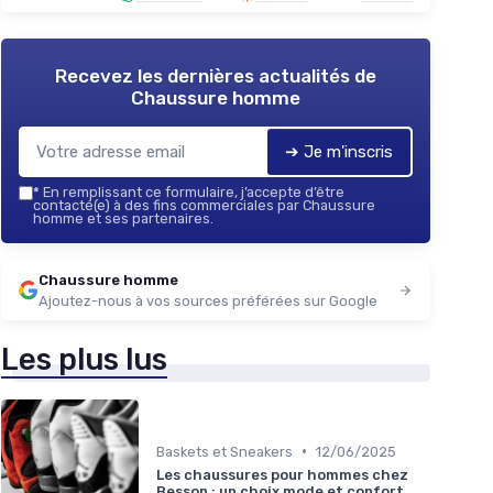
Recevez les dernières actualités de
Chaussure homme
➔ Je m'inscris
*
En remplissant ce formulaire, j’accepte d’être
contacté(e) à des fins commerciales par Chaussure
homme et ses partenaires.
Chaussure homme
Ajoutez-nous à vos sources préférées sur Google
Les plus lus
•
Baskets et Sneakers
12/06/2025
Les chaussures pour hommes chez
Besson : un choix mode et confort