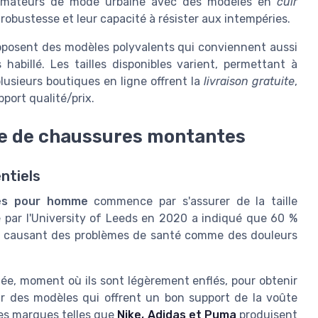
s amateurs de mode urbaine avec des modèles en
cuir
 robustesse et leur capacité à résister aux intempéries.
posent des modèles polyvalents qui conviennent aussi
abillé. Les tailles disponibles varient, permettant à
lusieurs boutiques en ligne offrent la
livraison gratuite
,
pport qualité/prix.
re de chaussures montantes
entiels
es pour homme
commence par s'assurer de la taille
par l'University of Leeds en 2020 a indiqué que 60 %
, causant des problèmes de santé comme des douleurs
rnée, moment où ils sont légèrement enflés, pour obtenir
pour des modèles qui offrent un bon support de la voûte
Les marques telles que
Nike, Adidas et Puma
produisent