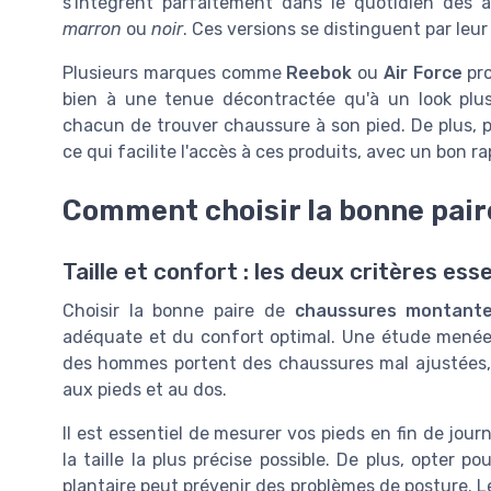
s'intègrent parfaitement dans le quotidien de
marron
ou
noir
. Ces versions se distinguent par leur
Plusieurs marques comme
Reebok
ou
Air Force
pro
bien à une tenue décontractée qu'à un look plus h
chacun de trouver chaussure à son pied. De plus, p
ce qui facilite l'accès à ces produits, avec un bon ra
Comment choisir la bonne pai
Taille et confort : les deux critères ess
Choisir la bonne paire de
chaussures montant
adéquate et du confort optimal. Une étude menée 
des hommes portent des chaussures mal ajustées
aux pieds et au dos.
Il est essentiel de mesurer vos pieds en fin de jou
la taille la plus précise possible. De plus, opter 
plantaire peut prévenir des problèmes de posture. 