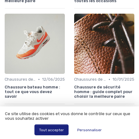
meilleure paire
toutes les occasions
•
•
Chaussures de Ville
12/06/2025
Chaussures de Sport
10/01/2025
Chaussure bateau homme :
Chaussure de sécurité
tout ce que vous devez
homme : guide complet pour
savoir
choisir la meilleure paire
Ce site utilise des cookies et vous donne le contrôle sur ceux que
vous souhaitez activer
Les articles par date
Tout accepter
Personnaliser