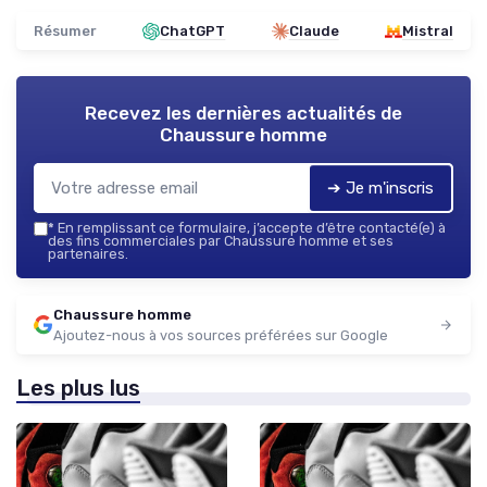
Résumer
ChatGPT
Claude
Mistral
Recevez les dernières actualités de
Chaussure homme
➔ Je m'inscris
*
En remplissant ce formulaire, j’accepte d’être contacté(e) à
des fins commerciales par Chaussure homme et ses
partenaires.
Chaussure homme
Ajoutez-nous à vos sources préférées sur Google
Les plus lus