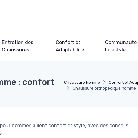
Entretien des
Confort et
Communauté 
Chaussures
Adaptabilité
Lifestyle
me : confort
Chaussure homme
Confort et Adap
Chaussure orthopédique homme : co
ur hommes allient confort et style, avec des conseils
s.