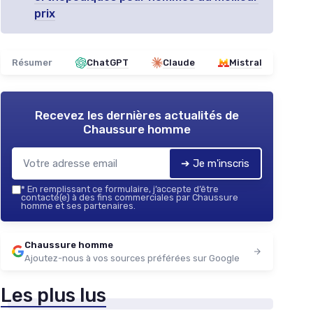
prix
Résumer
ChatGPT
Claude
Mistral
Recevez les dernières actualités de
Chaussure homme
➔ Je m'inscris
*
En remplissant ce formulaire, j’accepte d’être
contacté(e) à des fins commerciales par Chaussure
homme et ses partenaires.
Chaussure homme
Ajoutez-nous à vos sources préférées sur Google
Les plus lus