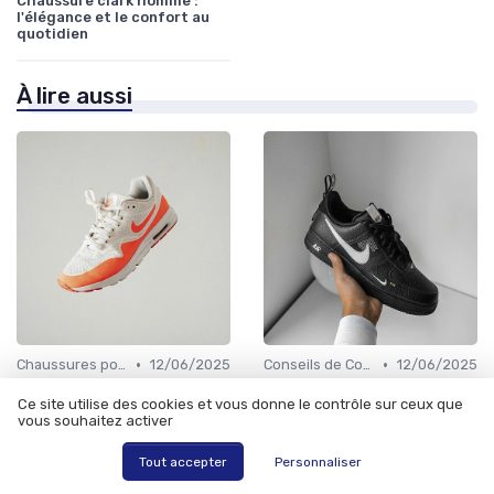
Chaussure clark homme :
l'élégance et le confort au
quotidien
À lire aussi
•
•
Chaussures pour Conditions Spécifiques
12/06/2025
Conseils de Confort au Quotidien
12/06/2025
Chaussure pour moto homme
Chaussure confort homme :
Ce site utilise des cookies et vous donne le contrôle sur ceux que
: guide complet pour choisir
le guide ultime pour un style
vous souhaitez activer
la meilleure paire
et un confort sans
compromis
Tout accepter
Personnaliser