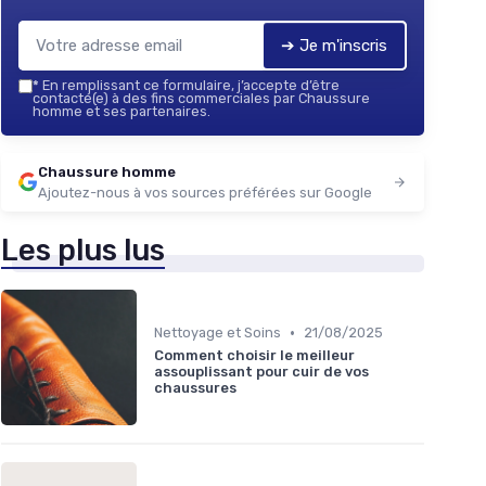
➔ Je m'inscris
*
En remplissant ce formulaire, j’accepte d’être
contacté(e) à des fins commerciales par Chaussure
homme et ses partenaires.
Chaussure homme
Ajoutez-nous à vos sources préférées sur Google
Les plus lus
•
Nettoyage et Soins
21/08/2025
Comment choisir le meilleur
assouplissant pour cuir de vos
chaussures