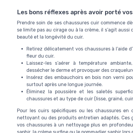
Les bons réflexes après avoir porté vos
Prendre soin de ses chaussures cuir commence dès
se limite pas au cirage ou à la crème, il s’agit auss
beauté et la longévité du cuir.
Retirez délicatement vos chaussures à l’aide d
fleur du cuir.
Laissez-les s’aérer à température ambiante
dessécher le derme et provoquer des craquelur
Insérez des embauchoirs en bois non verni pour
surtout après une longue journée.
Éliminez la poussière et les saletés superf
chaussures et au type de cuir (lisse, grainé, cuir 
Pour les cuirs spécifiques ou les chaussures en cui
nettoyant ou des produits entretien adaptés. Ces g
vos chaussures à un nettoyage plus en profondeur e
saphir, la crème surfine ou le pommadier saphir lors