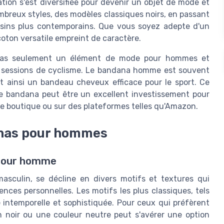
sation s'est diversifiée pour devenir un objet de mode et
breux styles, des modèles classiques noirs, en passant
essins plus contemporains. Que vous soyez adepte d'un
coton versatile empreint de caractère.
t pas seulement un élément de mode pour hommes et
e sessions de cyclisme. Le bandana homme est souvent
nt ainsi un bandeau cheveux efficace pour le sport. Ce
le bandana peut être un excellent investissement pour
ne boutique ou sur des plateformes telles qu'Amazon.
anas pour hommes
 pour homme
asculin, se décline en divers motifs et textures qui
nces personnelles. Les motifs les plus classiques, tels
 intemporelle et sophistiquée. Pour ceux qui préfèrent
n noir ou une couleur neutre peut s'avérer une option