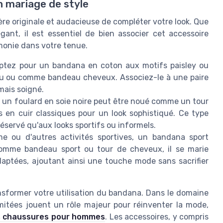
n mariage de style
e originale et audacieuse de compléter votre look. Que
gant, il est essentiel de bien associer cet accessoire
monie dans votre tenue.
optez pour un bandana en coton aux motifs paisley ou
ou ou comme bandeau cheveux. Associez-le à une paire
mais soigné.
t, un foulard en soie noire peut être noué comme un tour
 en cuir classiques pour un look sophistiqué. Ce type
éservé qu'aux looks sportifs ou informels.
e ou d'autres activités sportives, un bandana sport
é comme bandeau sport ou tour de cheveux, il se marie
aptées, ajoutant ainsi une touche mode sans sacrifier
sformer votre utilisation du bandana. Dans le domaine
limitées jouent un rôle majeur pour réinventer la mode,
es chaussures pour hommes
. Les accessoires, y compris