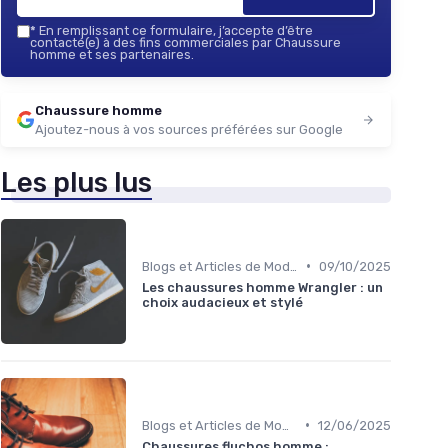
*
En remplissant ce formulaire, j’accepte d’être
contacté(e) à des fins commerciales par Chaussure
homme et ses partenaires.
Chaussure homme
Ajoutez-nous à vos sources préférées sur Google
Les plus lus
•
Blogs et Articles de Mode
09/10/2025
Les chaussures homme Wrangler : un
choix audacieux et stylé
•
Blogs et Articles de Mode
12/06/2025
Chaussures fluchos homme :