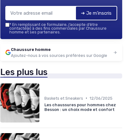
➔ Je m'inscris
*
En remplissant ce formulaire, j’accepte d’être
contacté(e) à des fins commerciales par Chaussure
homme et ses partenaires.
Chaussure homme
Ajoutez-nous à vos sources préférées sur Google
Les plus lus
•
Baskets et Sneakers
12/06/2025
Les chaussures pour hommes chez
Besson : un choix mode et confort