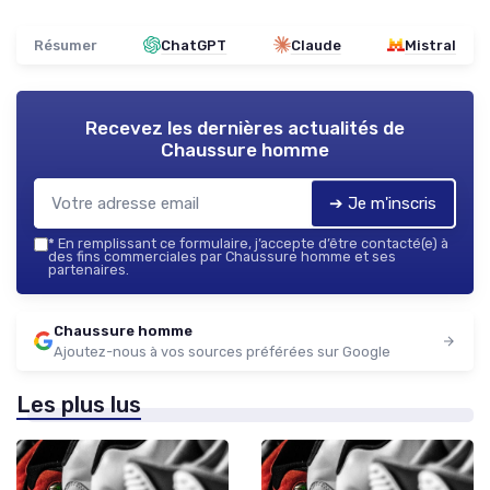
Résumer
ChatGPT
Claude
Mistral
Recevez les dernières actualités de
Chaussure homme
➔ Je m'inscris
*
En remplissant ce formulaire, j’accepte d’être contacté(e) à
des fins commerciales par Chaussure homme et ses
partenaires.
Chaussure homme
Ajoutez-nous à vos sources préférées sur Google
Les plus lus