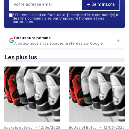
➔ Je m'inscris
*
En remplissant ce formulaire, j’accepte d’être contacté(e) à
des fins commerciales par Chaussure homme et ses
partenaires.
Chaussure homme
Ajoutez-nous à vos sources préférées sur Google
Les plus lus
•
•
Baskets et Sneakers
12/06/2025
Bottes et Bottines
12/06/2025