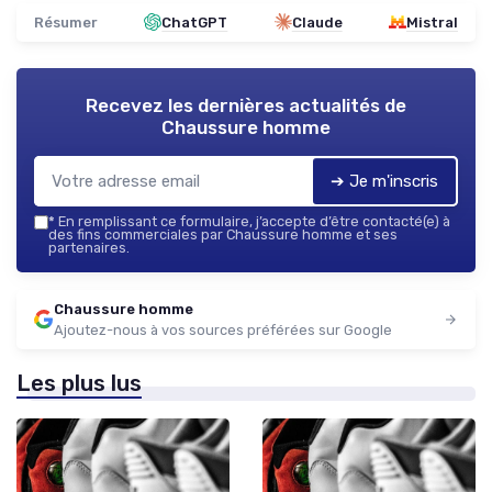
Résumer
ChatGPT
Claude
Mistral
Recevez les dernières actualités de
Chaussure homme
➔ Je m'inscris
*
En remplissant ce formulaire, j’accepte d’être contacté(e) à
des fins commerciales par Chaussure homme et ses
partenaires.
Chaussure homme
Ajoutez-nous à vos sources préférées sur Google
Les plus lus