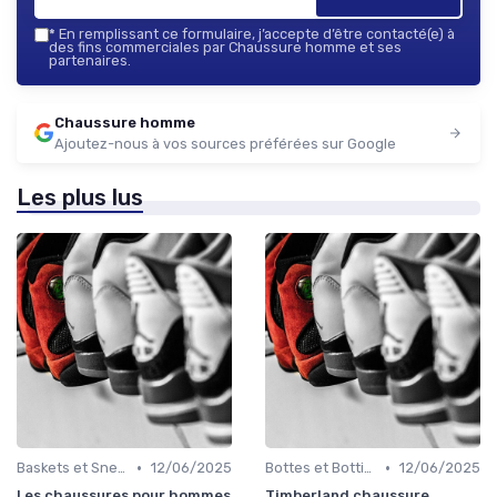
*
En remplissant ce formulaire, j’accepte d’être contacté(e) à
des fins commerciales par Chaussure homme et ses
partenaires.
Chaussure homme
Ajoutez-nous à vos sources préférées sur Google
Les plus lus
•
•
Baskets et Sneakers
12/06/2025
Bottes et Bottines
12/06/2025
Les chaussures pour hommes
Timberland chaussure